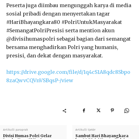
Peserta juga diimbau mengunggah karya di media
sosial pribadi dengan menyertakan tagar
#HariBhayangkara80 #PolriUntukMasyarakat
#SemangatPolriPresisi serta mention akun
@divisihumaspolri sebagai bagian dari semangat
bersama menghadirkan Polri yang humanis,
presisi, dan dekat dengan masyarakat.
https://drive.google.com/file/d/1q4cS1A8qdc8Sbpo
8zaQwvCQVnVSBqsP-/view
Artikulli paraprak
Artikulli tjetër
Divisi Humas Polri Gelar
Sambut Hari Bhayangkara