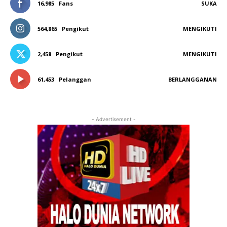
16,985
Fans
SUKA
564,865
Pengikut
MENGIKUTI
2,458
Pengikut
MENGIKUTI
61,453
Pelanggan
BERLANGGANAN
- Advertisement -