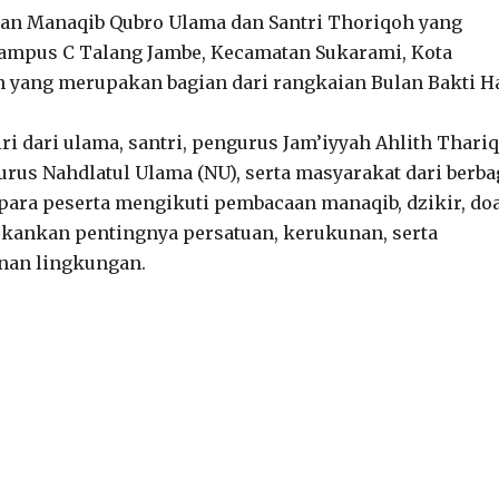
an Manaqib Qubro Ulama dan Santri Thoriqoh yang
Kampus C Talang Jambe, Kecamatan Sukarami, Kota
an yang merupakan bagian dari rangkaian Bulan Bakti H
iri dari ulama, santri, pengurus Jam’iyyah Ahlith Thari
rus Nahdlatul Ulama (NU), serta masyarakat dari berba
, para peserta mengikuti pembacaan manaqib, dzikir, do
kankan pentingnya persatuan, kerukunan, serta
nan lingkungan.