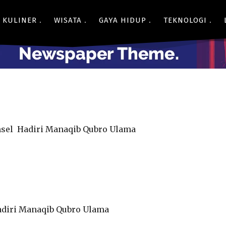
- Advertisment -
KULINER
WISATA
GAYA HIDUP
TEKNOLOGI
Bagikan
sel Hadiri Manaqib Qubro Ulama
diri Manaqib Qubro Ulama