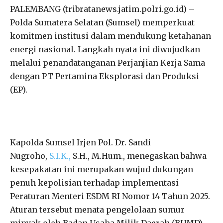
PALEMBANG (tribratanews.jatim.polri.go.id) –
Polda Sumatera Selatan (Sumsel) memperkuat
komitmen institusi dalam mendukung ketahanan
energi nasional. Langkah nyata ini diwujudkan
melalui penandatanganan Perjanjian Kerja Sama
dengan PT Pertamina Eksplorasi dan Produksi
(EP).
Kapolda Sumsel Irjen Pol. Dr. Sandi
Nugroho,
S.I.K.,
S.H., M.Hum., menegaskan bahwa
kesepakatan ini merupakan wujud dukungan
penuh kepolisian terhadap implementasi
Peraturan Menteri ESDM RI Nomor 14 Tahun 2025.
Aturan tersebut menata pengelolaan sumur
minyak oleh Badan Usaha Milik Daerah (BUMD),