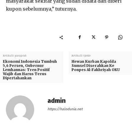
masyarakat sekitar yang sudah didata dan diberi
kupon sebelumnya,” tuturnya.
Artikulli paraprak
Artikulli tjetër
Ekonomi Indonesia Tumbuh
Hewan Kurban Kapolda
5,6 Persen, Gubernur
Sumsel Diserahkan Ke
Lemhannas: Tren Positif
Ponpes Al-Fakhriyah OKU
Wajib dan Harus Terus
Dipertahankan
admin
https://halodunia.net