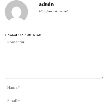
admin
https://halodunia.net
TINGGALKAN KOMENTAR
Komentar:
Na
Ema