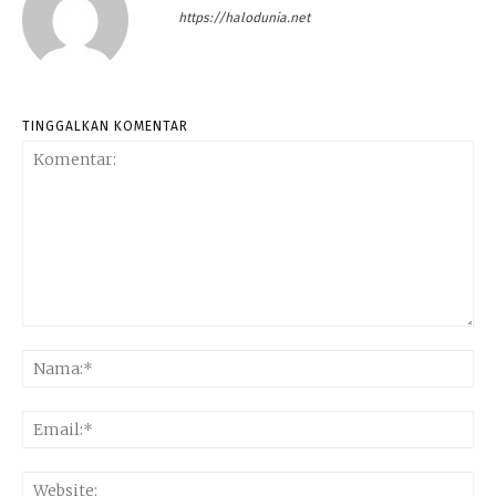
https://halodunia.net
TINGGALKAN KOMENTAR
Komentar:
Na
Ema
Web