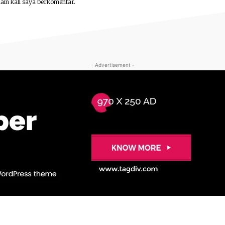
lain kali saya berkomentar.
- Advertisement -