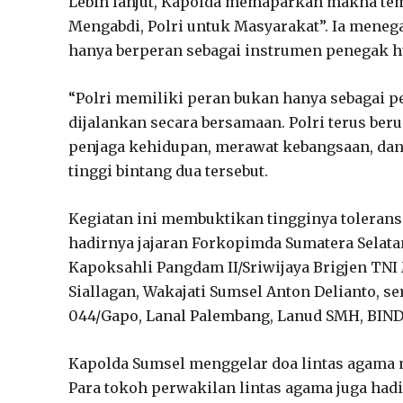
Lebih lanjut, Kapolda memaparkan makna tem
Mengabdi, Polri untuk Masyarakat”. Ia menega
hanya berperan sebagai instrumen penegak 
“Polri memiliki peran bukan hanya sebagai pe
dijalankan secara bersamaan. Polri terus b
penjaga kehidupan, merawat kebangsaan, dan
tinggi bintang dua tersebut.
Kegiatan ini membuktikan tingginya toleransi d
hadirnya jajaran Forkopimda Sumatera Selata
Kapoksahli Pangdam II/Sriwijaya Brigjen TNI 
Siallagan, Wakajati Sumsel Anton Delianto, s
044/Gapo, Lanal Palembang, Lanud SMH, BIN
Kapolda Sumsel menggelar doa lintas agama m
Para tokoh perwakilan lintas agama juga had