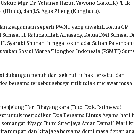
, Uskup Mgr. Dr. Yohanes Harun Yuwono (Katolik), Tjik
a (Hindu), dan J.S. Agus Zheng (Konghucu).
dan keagamaan seperti PWNU yang diwakili Ketua GP
 Sumsel H. Rahmatullah Alhasany, Ketua DMI Sumsel Dr
 H. Syarubi Shonan, hingga tokoh adat Sultan Palemban
uyuban Sosial Marga Tionghoa Indonesia (PSMTI) Sum
 dukungan penuh dari seluruh pihak tersebut dan
a bersama tersebut sebagai titik tolak merawat masa
enjelang Hari Bhayangkara (Foto: Dok. Istimewa)
kat untuk menjadikan Doa Bersama Lintas Agama hari i
 semangat ‘Nyago Bumi Sriwijaya Aman Damai’. Mari ki
kita tempati dan kita jaga bersama demi masa depan an