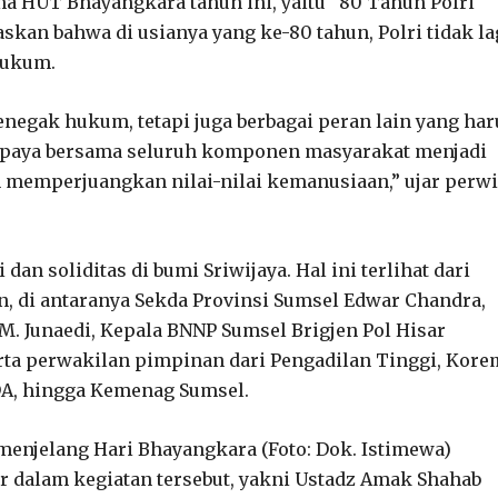
a HUT Bhayangkara tahun ini, yaitu “80 Tahun Polri
skan bahwa di usianya yang ke-80 tahun, Polri tidak la
hukum.
negak hukum, tetapi juga berbagai peran lain yang har
erupaya bersama seluruh komponen masyarakat menjadi
 memperjuangkan nilai-nilai kemanusiaan,” ujar perwi
an soliditas di bumi Sriwijaya. Hal ini terlihat dari
n, di antaranya Sekda Provinsi Sumsel Edwar Chandra,
M. Junaedi, Kepala BNNP Sumsel Brigjen Pol Hisar
erta perwakilan pimpinan dari Pengadilan Tinggi, Kore
DA, hingga Kemenag Sumsel.
enjelang Hari Bhayangkara (Foto: Dok. Istimewa)
ir dalam kegiatan tersebut, yakni Ustadz Amak Shahab