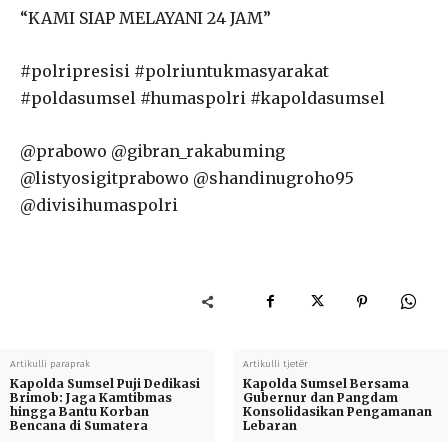
“KAMI SIAP MELAYANI 24 JAM”
#polripresisi #polriuntukmasyarakat
#poldasumsel #humaspolri #kapoldasumsel
@prabowo @gibran_rakabuming
@listyosigitprabowo @shandinugroho95
@divisihumaspolri
Artikulli paraprak
Artikulli tjetër
Kapolda Sumsel Puji Dedikasi
Kapolda Sumsel Bersama
Brimob: Jaga Kamtibmas
Gubernur dan Pangdam
hingga Bantu Korban
Konsolidasikan Pengamanan
Bencana di Sumatera
Lebaran