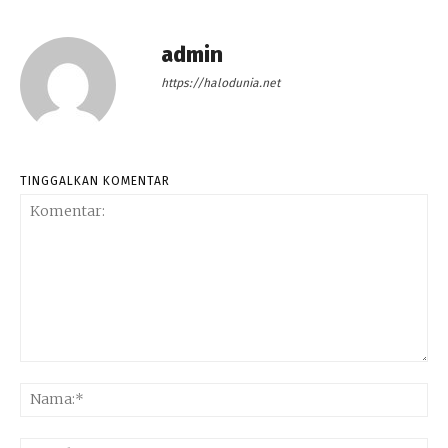
admin
https://halodunia.net
TINGGALKAN KOMENTAR
Komentar:
Na
Ema