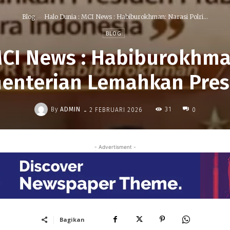
Blog
Halo Dunia : MCI News : Habiburokhman: Narasi Polri...
BLOG
MCI News : Habiburokhman
enterian Lemahkan Pre
-
By
ADMIN
31
2 FEBRUARI 2026
0
- Advertisment -
Bagikan