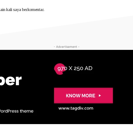
lain kali saya berkomentar.
- Advertisement -