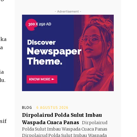
- Advertisement -
eka
ga
ia
lu.
BLOG
6 AGUSTUS 2026
Dirpolairud Polda Sulut Imbau
sif
Waspada Cuaca Panas
Dirpolairud
Polda Sulut Imbau Waspada Cuaca Panas
Dirpolairud Polda Sulut Imbau Waspada