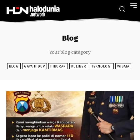
Blog
Your blog category
BLOG
GAYA HIDUP
HIBURAN
KULINER
TEKNOLOGI
WISATA