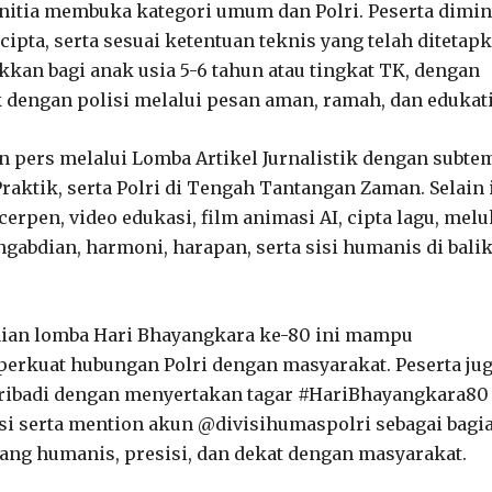
nitia membuka kategori umum dan Polri. Peserta dimin
ipta, serta sesuai ketentuan teknis yang telah ditetapk
an bagi anak usia 5-6 tahun atau tingkat TK, dengan
dengan polisi melalui pesan aman, ramah, dan edukati
n pers melalui Lomba Artikel Jurnalistik dengan subte
raktik, serta Polri di Tengah Tantangan Zaman. Selain i
erpen, video edukasi, film animasi AI, cipta lagu, melu
ngabdian, harmoni, harapan, serta sisi humanis di bali
aian lomba Hari Bhayangkara ke-80 ini mampu
erkuat hubungan Polri dengan masyarakat. Peserta ju
pribadi dengan menyertakan tagar #HariBhayangkara80
i serta mention akun @divisihumaspolri sebagai bagi
ang humanis, presisi, dan dekat dengan masyarakat.