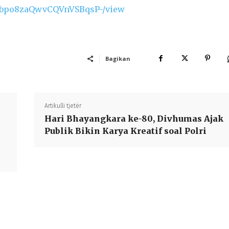
c8Sbpo8zaQwvCQVnVSBqsP-/view
Bagikan
Artikulli tjetër
Hari Bhayangkara ke-80, Divhumas Ajak
Publik Bikin Karya Kreatif soal Polri