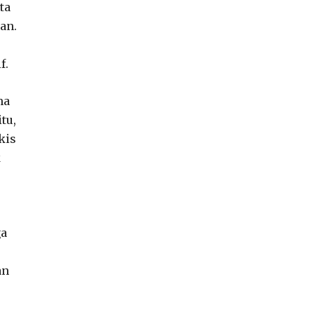
ta
an.
f.
ma
tu,
kis
k
ga
an