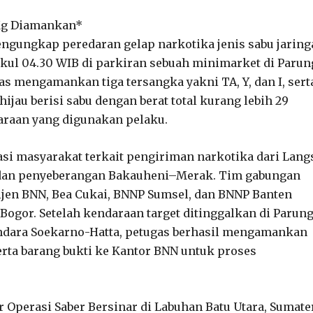
 Kg Diamankan*
ngungkap peredaran gelap narkotika jenis sabu jaring
ukul 04.30 WIB di parkiran sebuah minimarket di Parun
as mengamankan tiga tersangka yakni TA, Y, dan I, sert
jau berisi sabu dengan berat total kurang lebih 29
araan yang digunakan pelaku.
si masyarakat terkait pengiriman narkotika dari Lang
t dan penyeberangan Bakauheni–Merak. Tim gabungan
telijen BNN, Bea Cukai, BNNP Sumsel, dan BNNP Banten
ogor. Setelah kendaraan target ditinggalkan di Parun
ndara Soekarno-Hatta, petugas berhasil mengamankan
ta barang bukti ke Kantor BNN untuk proses
 Operasi Saber Bersinar di Labuhan Batu Utara, Sumate