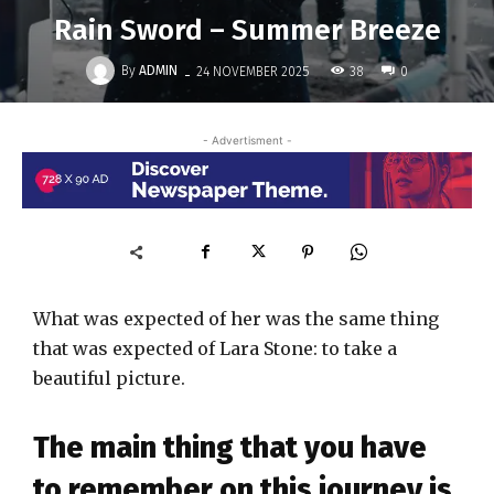
Rain Sword – Summer Breeze
-
By
ADMIN
38
24 NOVEMBER 2025
0
- Advertisment -
What was expected of her was the same thing
that was expected of Lara Stone: to take a
beautiful picture.
The main thing that you have
to remember on this journey is