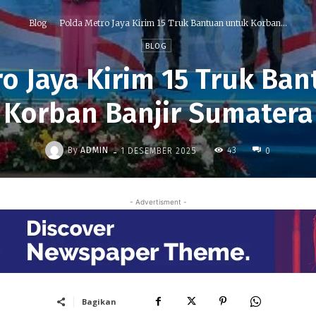
Blog
Polda Metro Jaya Kirim 15 Truk Bantuan untuk Korban...
BLOG
o Jaya Kirim 15 Truk Ba
Korban Banjir Sumatera
-
By
ADMIN
43
1 DESEMBER 2025
0
- Advertisment -
Bagikan