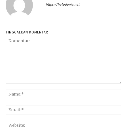
https://halodunia.net
TINGGALKAN KOMENTAR
Komentar:
Na
Ema
Web