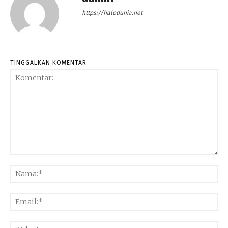
https://halodunia.net
TINGGALKAN KOMENTAR
Komentar:
Na
Ema
Web