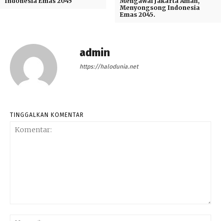
Indonesia Emas 2045
Mengawal Jakarta Aman,
Menyongsong Indonesia
Emas 2045.
admin
https://halodunia.net
TINGGALKAN KOMENTAR
Komentar:
Na