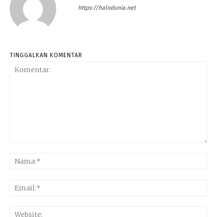
https://halodunia.net
TINGGALKAN KOMENTAR
Komentar:
Na
Ema
Web